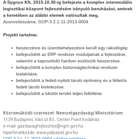
A Sygnus Kft. 2015.10.30-ig befejezte a komplex intermodális
logisztikai központ fejlesztésére irányuló beruházást, aminek
a keretében az alábbi elemek valósultak meg.
Azonosítószáma: GOP-3.2.1-11-2013-0004
Projekt tartalma:
beszerzésre és üzembehelyezésre került egy rakodógép.
befejeződött az ERP rendszer moduljainak a fejlesztése,
valamint a kapcsolódó hardver eszközök beszerzése.
befejeződött a komplex biztonságtechnikai rendszer
kialakítása.
befejeződött a fedett-nyitott tároló építmény és a féltetős
fedett tároló kivitelezése.
befejeződött a kikötői terület teljes feltöltése.
Közreműködő szervezet: Nemzetgazdasági Minisztérium
1139 Budapest, Váci út 83., Center Point Irodaház
e-mail: gazdasagfejlesztes@ngm.gov.hu
hiperhivatkozás: www.palyazat.gov.hu