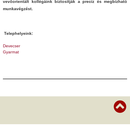
vevőorientált kollégáink biztosítják a precíz és megbízható
munkavégzést.
Telephelyeink:
Devecser
Gyarmat