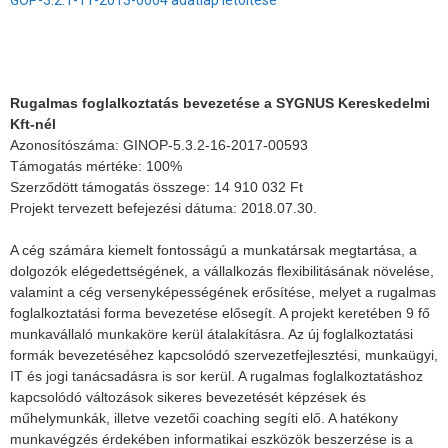
GOP-3.2.1-11-2013-0004 adatlap letöltése
Rugalmas foglalkoztatás bevezetése a SYGNUS Kereskedelmi
Kft-nél
Azonosítószáma: GINOP-5.3.2-16-2017-00593
Támogatás mértéke: 100%
Szerződött támogatás összege: 14 910 032 Ft
Projekt tervezett befejezési dátuma: 2018.07.30.
A cég számára kiemelt fontosságú a munkatársak megtartása, a
dolgozók elégedettségének, a vállalkozás flexibilitásának növelése,
valamint a cég versenyképességének erősítése, melyet a rugalmas
foglalkoztatási forma bevezetése elősegít. A projekt keretében 9 fő
munkavállaló munkaköre kerül átalakításra. Az új foglalkoztatási
formák bevezetéséhez kapcsolódó szervezetfejlesztési, munkaügyi,
IT és jogi tanácsadásra is sor kerül. A rugalmas foglalkoztatáshoz
kapcsolódó változások sikeres bevezetését képzések és
műhelymunkák, illetve vezetői coaching segíti elő. A hatékony
munkavégzés érdekében informatikai eszközök beszerzése is a