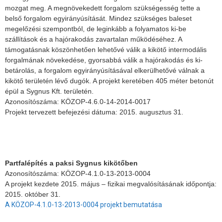
mozgat meg. A megnövekedett forgalom szükségesség tette a
belső forgalom egyirányúsítását. Mindez szükséges baleset
megelőzési szempontból, de leginkább a folyamatos ki-be
szállítások és a hajórakodás zavartalan működéséhez. A
támogatásnak köszönhetően lehetővé válik a kikötő intermodális
forgalmának növekedése, gyorsabbá válik a hajórakodás és ki-
betárolás, a forgalom egyirányúsításával elkerülhetővé válnak a
kikötő területén lévő dugók. A projekt keretében 405 méter betonút
épül a Sygnus Kft. területén.
Azonosítószáma: KÖZOP-4.6.0-14-2014-0017
Projekt tervezett befejezési dátuma: 2015. augusztus 31.
Partfalépítés a paksi Sygnus kikötőben
Azonosítószáma: KÖZOP-4.1.0-13-2013-0004
A projekt kezdete 2015. május – fizikai megvalósításának időpontja:
2015. október 31.
A KÖZOP-4.1.0-13-2013-0004 projekt bemutatása