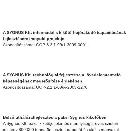
A SYGNUS Kft. intermodális kikötő-hajórakodó kapacitásának
fejlesztésére irányuló projektje
Azonosítószáma: GOP-3.2.1-09/1-2009-0001
A SYGNUS Kft. technológiai fejlesztése a jövedelemtermelő
képességének megerősítése érdekében
Azonosítószáma: GOP-2.1.1-09/A-2009-2276
Belső úthálózatfejlesztés a paksi Sygnus kikötőben
A Sygnus Kft. paksi kikötője jelentős mennyiségű, éves szinten
mintegy 800 000 tonna ömlesztett gabonát és olajos magvakat