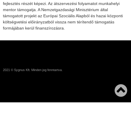
fejlesztés részét képezi. Az átszervezési folyamatot munkahelyi
mentor támogatja. A Nemzetgazdasági Minisztérium által
támogatott projekt az Európai Szociális Alapból és hazai központi
költségvetési előirányzatból vissza nem térítendő támogatás
formájában kerül finanszírozásra.
2021 © Sygnus Kft. Minden jog fenntartva.