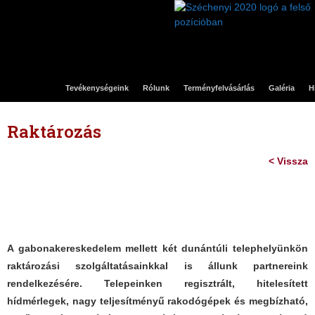
Tevékenységeink
Rólunk
Terményfelvásárlás
Galéria
H
Raktározás
< Vissza
A gabonakereskedelem mellett két dunántúli telephelyünkön
raktározási szolgáltatásainkkal is állunk partnereink
rendelkezésére. Telepeinken regisztrált, hitelesített
hídmérlegek, nagy teljesítményű rakodógépek és megbízható,