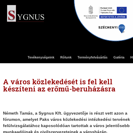
Tevékenységeink
Rólunk
Terményfelvásárlás
Galéria
H
A város közlekedését is fel kell
készíteni az erőmű-beruházásra
Németh Tamás, a Sygnus Kft. ügyvezetője is részt vett azon a
fórumon, amelyet Paks város közlekedési intézkedési tervének
felülvizsgálatához kapcsolódóan tartottak a város jelentősebb
munkaadóinak és civilszervezeteinek a városházán.