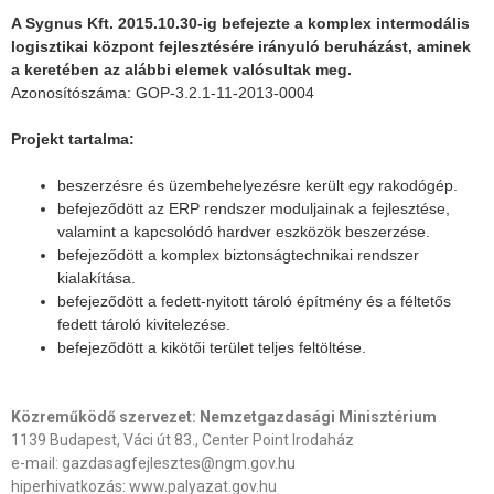
A Sygnus Kft. 2015.10.30-ig befejezte a komplex intermodális
logisztikai központ fejlesztésére irányuló beruházást, aminek
a keretében az alábbi elemek valósultak meg.
Azonosítószáma: GOP-3.2.1-11-2013-0004
Projekt tartalma:
beszerzésre és üzembehelyezésre került egy rakodógép.
befejeződött az ERP rendszer moduljainak a fejlesztése,
valamint a kapcsolódó hardver eszközök beszerzése.
befejeződött a komplex biztonságtechnikai rendszer
kialakítása.
befejeződött a fedett-nyitott tároló építmény és a féltetős
fedett tároló kivitelezése.
befejeződött a kikötői terület teljes feltöltése.
Közreműködő szervezet: Nemzetgazdasági Minisztérium
1139 Budapest, Váci út 83., Center Point Irodaház
e-mail: gazdasagfejlesztes@ngm.gov.hu
hiperhivatkozás: www.palyazat.gov.hu