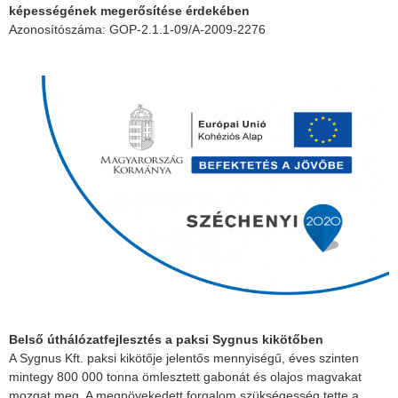
képességének megerősítése érdekében
Azonosítószáma: GOP-2.1.1-09/A-2009-2276
Belső úthálózatfejlesztés a paksi Sygnus kikötőben
A Sygnus Kft. paksi kikötője jelentős mennyiségű, éves szinten
mintegy 800 000 tonna ömlesztett gabonát és olajos magvakat
mozgat meg. A megnövekedett forgalom szükségesség tette a