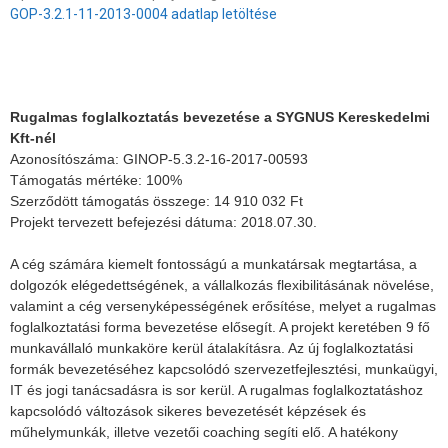
GOP-3.2.1-11-2013-0004 adatlap letöltése
Rugalmas foglalkoztatás bevezetése a SYGNUS Kereskedelmi
Kft-nél
Azonosítószáma: GINOP-5.3.2-16-2017-00593
Támogatás mértéke: 100%
Szerződött támogatás összege: 14 910 032 Ft
Projekt tervezett befejezési dátuma: 2018.07.30.
A cég számára kiemelt fontosságú a munkatársak megtartása, a
dolgozók elégedettségének, a vállalkozás flexibilitásának növelése,
valamint a cég versenyképességének erősítése, melyet a rugalmas
foglalkoztatási forma bevezetése elősegít. A projekt keretében 9 fő
munkavállaló munkaköre kerül átalakításra. Az új foglalkoztatási
formák bevezetéséhez kapcsolódó szervezetfejlesztési, munkaügyi,
IT és jogi tanácsadásra is sor kerül. A rugalmas foglalkoztatáshoz
kapcsolódó változások sikeres bevezetését képzések és
műhelymunkák, illetve vezetői coaching segíti elő. A hatékony