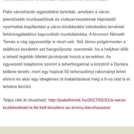
Paks városházán egyeztetést tartottak, amelyen a város
jelentősebb munkaadóinak és civilszervezeteinek képviselői
nyerhettek bepillantást a város közlekedési intézkedési tervének
felülvizsgálatához kapcsolódó munkálatokba. A fórumon Németh
Tamás a cég ügyvezetője is részt vett. Süli János polgármester a
találkozó kezdetén azt hangsúlyozta: szeretnék, ha a helyben élők
a lehető legtöbb ötlettel járulnának hozzá a tervekhez. Az
ügyvezető tulajdonos szerint a teherforgalmat a közútról a Dunára
kellene terelni, mert egy hajóval 50 teherautónyi rakományt lehet
elvinni és akár egy ideiglenes út kialakításával még a 6-os utat is el
lehetne kerülni.
Teljes cikk itt olvasható:
http://paksihirnok.hu/2017/02/21/a-varos-
kozlekedeset-is-fel-kell-kesziteni-az-eromu-beruhazasra/