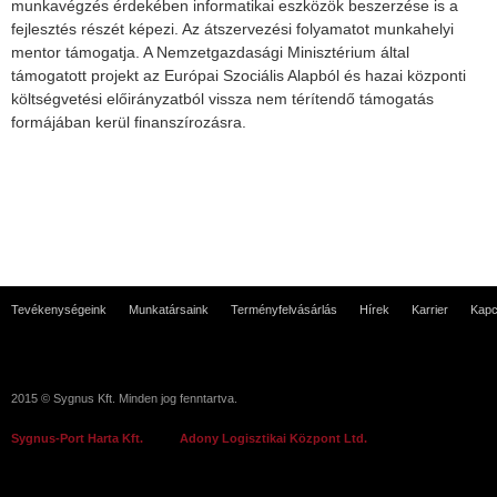
munkavégzés érdekében informatikai eszközök beszerzése is a
fejlesztés részét képezi. Az átszervezési folyamatot munkahelyi
mentor támogatja. A Nemzetgazdasági Minisztérium által
támogatott projekt az Európai Szociális Alapból és hazai központi
költségvetési előirányzatból vissza nem térítendő támogatás
formájában kerül finanszírozásra.
Tevékenységeink
Munkatársaink
Terményfelvásárlás
Hírek
Karrier
Kapc
2015 © Sygnus Kft. Minden jog fenntartva.
Sygnus-Port Harta Kft.
Adony Logisztikai Központ Ltd.