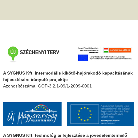
A SYGNUS Kft. intermodális kikötő-hajórakodó kapacitásának
fejlesztésére irányuló projektje
Azonosítószáma: GOP-3.2.1-09/1-2009-0001
A SYGNUS Kft. technológiai fejlesztése a jövedelemtermelő