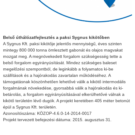
Belső úthálózatfejlesztés a paksi Sygnus kikötőben
A Sygnus Kft. paksi kikötője jelentős mennyiségű, éves szinten
mintegy 800 000 tonna ömlesztett gabonát és olajos magvakat
mozgat meg. A megnövekedett forgalom szükségesség tette a
belső forgalom egyirányúsítását. Mindez szükséges baleset
megelőzési szempontból, de leginkább a folyamatos ki-be
szállítások és a hajórakodás zavartalan működéséhez. A
támogatásnak köszönhetően lehetővé válik a kikötő intermodális
forgalmának növekedése, gyorsabbá válik a hajórakodás és ki-
betárolás, a forgalom egyirányúsításával elkerülhetővé válnak a
kikötő területén lévő dugók. A projekt keretében 405 méter betonút
épül a Sygnus Kft. területén.
Azonosítószáma: KÖZOP-4.6.0-14-2014-0017
Projekt tervezett befejezési dátuma: 2015. augusztus 31.