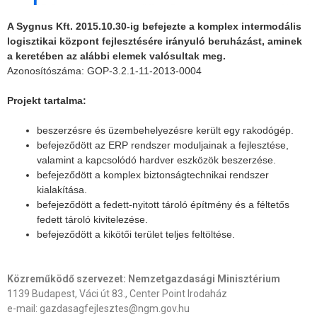
A Sygnus Kft. 2015.10.30-ig befejezte a komplex intermodális
logisztikai központ fejlesztésére irányuló beruházást, aminek
a keretében az alábbi elemek valósultak meg.
Azonosítószáma: GOP-3.2.1-11-2013-0004
Projekt tartalma:
beszerzésre és üzembehelyezésre került egy rakodógép.
befejeződött az ERP rendszer moduljainak a fejlesztése,
valamint a kapcsolódó hardver eszközök beszerzése.
befejeződött a komplex biztonságtechnikai rendszer
kialakítása.
befejeződött a fedett-nyitott tároló építmény és a féltetős
fedett tároló kivitelezése.
befejeződött a kikötői terület teljes feltöltése.
Közreműködő szervezet: Nemzetgazdasági Minisztérium
1139 Budapest, Váci út 83., Center Point Irodaház
e-mail: gazdasagfejlesztes@ngm.gov.hu