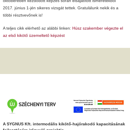
októberében kezdődött képzés során elsajátított ismeretekből
2017. június 1-jén sikeres vizsgát tettek. Gratulálunk nekik és a
többi résztvevőnek is!
A teljes cikk elérhető az alábbi linken:
Húsz szakember végezte el
az első kikötő üzemeltető képzést
A SYGNUS Kft. intermodális kikötő-hajórakodó kapacitásának