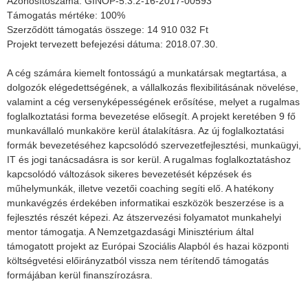
Azonosítószáma: GINOP-5.3.2-16-2017-00593
Támogatás mértéke: 100%
Szerződött támogatás összege: 14 910 032 Ft
Projekt tervezett befejezési dátuma: 2018.07.30.
A cég számára kiemelt fontosságú a munkatársak megtartása, a
dolgozók elégedettségének, a vállalkozás flexibilitásának növelése,
valamint a cég versenyképességének erősítése, melyet a rugalmas
foglalkoztatási forma bevezetése elősegít. A projekt keretében 9 fő
munkavállaló munkaköre kerül átalakításra. Az új foglalkoztatási
formák bevezetéséhez kapcsolódó szervezetfejlesztési, munkaügyi,
IT és jogi tanácsadásra is sor kerül. A rugalmas foglalkoztatáshoz
kapcsolódó változások sikeres bevezetését képzések és
műhelymunkák, illetve vezetői coaching segíti elő. A hatékony
munkavégzés érdekében informatikai eszközök beszerzése is a
fejlesztés részét képezi. Az átszervezési folyamatot munkahelyi
mentor támogatja. A Nemzetgazdasági Minisztérium által
támogatott projekt az Európai Szociális Alapból és hazai központi
költségvetési előirányzatból vissza nem térítendő támogatás
formájában kerül finanszírozásra.