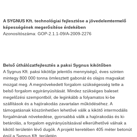
A SYGNUS Kft. technológiai fejlesztése a jövedelemtermelő
képességének megerősítése érdekében
Azonosítószáma: GOP-2.1.1-09/A-2009-2276
Belső úthálózatfejlesztés a paksi Sygnus kikötőben
A Sygnus Kft. paksi kikötője jelentős mennyiségű, éves szinten
mintegy 800 000 tonna ömlesztett gabonát és olajos magvakat
mozgat meg. A megnövekedett forgalom szükségesség tette a
belső forgalom egyirányúsítását. Mindez szükséges baleset
megelőzési szempontból, de leginkább a folyamatos ki-be
szállítások és a hajórakodás zavartalan működéséhez. A
támogatásnak köszönhetően lehetővé válik a kikötő intermodális
forgalmának növekedése, gyorsabbá válik a hajórakodás és ki-
betárolás, a forgalom egyirányúsításával elkerülhetővé válnak a
kikötő területén lévő dugók. A projekt keretében 405 méter betonút
épül a Sygnus Kft. területén.