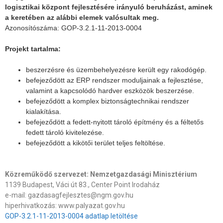
logisztikai központ fejlesztésére irányuló beruházást, aminek
a keretében az alábbi elemek valósultak meg.
Azonosítószáma: GOP-3.2.1-11-2013-0004
Projekt tartalma:
beszerzésre és üzembehelyezésre került egy rakodógép.
befejeződött az ERP rendszer moduljainak a fejlesztése,
valamint a kapcsolódó hardver eszközök beszerzése.
befejeződött a komplex biztonságtechnikai rendszer
kialakítása.
befejeződött a fedett-nyitott tároló építmény és a féltetős
fedett tároló kivitelezése.
befejeződött a kikötői terület teljes feltöltése.
Közreműködő szervezet: Nemzetgazdasági Minisztérium
1139 Budapest, Váci út 83., Center Point Irodaház
e-mail: gazdasagfejlesztes@ngm.gov.hu
hiperhivatkozás: www.palyazat.gov.hu
GOP-3.2.1-11-2013-0004 adatlap letöltése