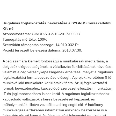
Rugalmas foglalkoztatás bevezetése a SYGNUS Kereskedelmi
Kft-nél
Azonosítószáma: GINOP-5.3.2-16-2017-00593
Támogatás mértéke: 100%
Szerződött támogatás összege: 14 910 032 Ft
Projekt tervezett befejezési dátuma: 2018.07.30.
A cég számára kiemelt fontosságú a munkatársak megtartása, a
dolgozók elégedettségének, a vállalkozás flexibilitásának növelése,
valamint a cég versenyképességének erősítése, melyet a rugalmas
foglalkoztatási forma bevezetése elősegít. A projekt keretében 9 fő
munkavállaló munkaköre kerül átalakításra. Az új foglalkoztatási
formák bevezetéséhez kapcsolódó szervezetfejlesztési, munkaügyi,
IT és jogi tanácsadásra is sor kerül. A rugalmas foglalkoztatáshoz
kapcsolódó változások sikeres bevezetését képzések és
műhelymunkák, illetve vezetői coaching segíti elő. A hatékony
munkavégzés érdekében informatikai eszközök beszerzése is a
fejlesztés részét képezi. Az átszervezési folyamatot munkahelyi