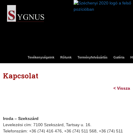
Tevékenységeink
Rólunk
Terményfelvásárlás
Galéria
H
Kapcsolat
< Vissza
Iroda – Szekszárd
Levelezési cím: 7100 Szekszárd, Tartsay u. 16.
Telefonszám: +36 (74) 416 476, +36 (74) 511 568, +36 (74) 511