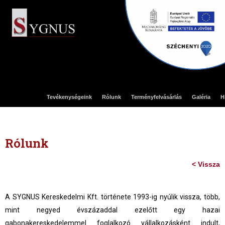
Tevékenységeink
Rólunk
Terményfelvásárlás
Galéria
H
Rólunk
< Vissza
A SYGNUS Kereskedelmi Kft. története 1993-ig nyúlik vissza, több,
mint negyed évszázaddal ezelőtt egy
hazai
gabonakereskedelemmel foglalkozó vállalkozásként indult,