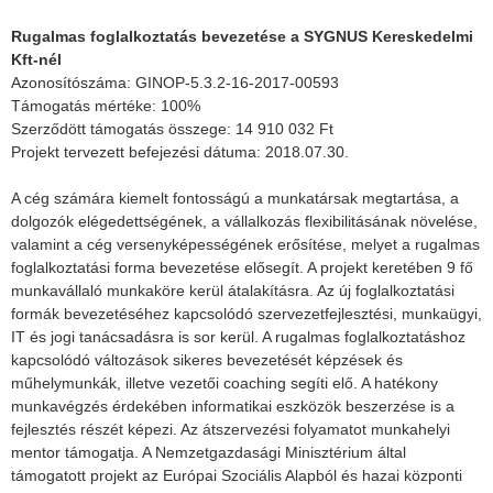
Rugalmas foglalkoztatás bevezetése a SYGNUS Kereskedelmi
Kft-nél
Azonosítószáma: GINOP-5.3.2-16-2017-00593
Támogatás mértéke: 100%
Szerződött támogatás összege: 14 910 032 Ft
Projekt tervezett befejezési dátuma: 2018.07.30.
A cég számára kiemelt fontosságú a munkatársak megtartása, a
dolgozók elégedettségének, a vállalkozás flexibilitásának növelése,
valamint a cég versenyképességének erősítése, melyet a rugalmas
foglalkoztatási forma bevezetése elősegít. A projekt keretében 9 fő
munkavállaló munkaköre kerül átalakításra. Az új foglalkoztatási
formák bevezetéséhez kapcsolódó szervezetfejlesztési, munkaügyi,
IT és jogi tanácsadásra is sor kerül. A rugalmas foglalkoztatáshoz
kapcsolódó változások sikeres bevezetését képzések és
műhelymunkák, illetve vezetői coaching segíti elő. A hatékony
munkavégzés érdekében informatikai eszközök beszerzése is a
fejlesztés részét képezi. Az átszervezési folyamatot munkahelyi
mentor támogatja. A Nemzetgazdasági Minisztérium által
támogatott projekt az Európai Szociális Alapból és hazai központi