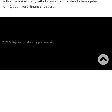
költségvetési előirányzatból vissza nem térítendő támogatás
formájában kerül finanszírozásra.
2021 © Sygnus Kft. Minden jog fenntartva.