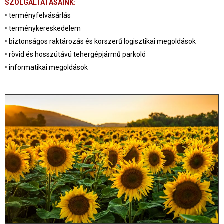
SZOLGÁLTATÁSAINK:
•
terményfelvásárlás
• terménykereskedelem
• biztonságos raktározás és korszerű logisztikai megoldások
• rövid és hosszútávú tehergépjármű parkoló
• informatikai megoldások