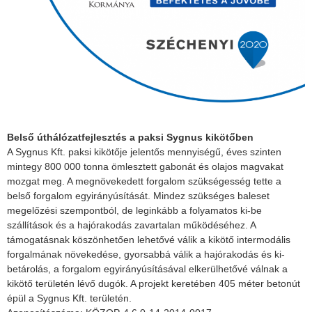
Belső úthálózatfejlesztés a paksi Sygnus kikötőben
A Sygnus Kft. paksi kikötője jelentős mennyiségű, éves szinten
mintegy 800 000 tonna ömlesztett gabonát és olajos magvakat
mozgat meg. A megnövekedett forgalom szükségesség tette a
belső forgalom egyirányúsítását. Mindez szükséges baleset
megelőzési szempontból, de leginkább a folyamatos ki-be
szállítások és a hajórakodás zavartalan működéséhez. A
támogatásnak köszönhetően lehetővé válik a kikötő intermodális
forgalmának növekedése, gyorsabbá válik a hajórakodás és ki-
betárolás, a forgalom egyirányúsításával elkerülhetővé válnak a
kikötő területén lévő dugók. A projekt keretében 405 méter betonút
épül a Sygnus Kft. területén.