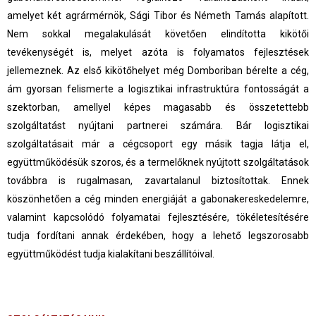
amelyet két agrármérnök, Sági Tibor és
Németh Tamás alapított.
Nem sokkal megalakulását követően elindította kikötői
tevékenységét is, melyet azóta is
folyamatos fejlesztések
jellemeznek. Az első kikötőhelyet még Domboriban bérelte a cég,
ám gyorsan felismerte a
logisztikai infrastruktúra fontosságát a
szektorban, amellyel képes magasabb és összetettebb
szolgáltatást nyújtani
partnerei számára. Bár logisztikai
szolgáltatásait már a cégcsoport egy másik tagja látja el,
együttműködésük szoros, és a termelőknek nyújtott szolgáltatások
továbbra is rugalmasan, zavartalanul biztosítottak. Ennek
köszönhetően a cég minden energiáját a gabonakereskedelemre,
valamint kapcsolódó folyamatai fejlesztésére, tökéletesítésére
tudja fordítani annak érdekében, hogy a lehető legszorosabb
együttműködést tudja kialakítani beszállítóival.