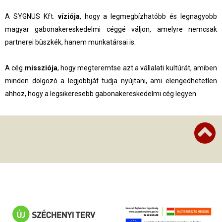
A SYGNUS Kft.
víziója
, hogy a legmegbízhatóbb és legnagyobb
magyar
gabonakereskedelmi céggé váljon, amelyre nemcsak
partnerei büszkék,
hanem munkatársai is.
A cég
missziója
, hogy megteremtse azt a vállalati kultúrát, amiben
minden dolgozó
a legjobbját tudja nyújtani, ami elengedhetetlen
ahhoz, hogy a legsikeresebb gabonakereskedelmi
cég legyen.