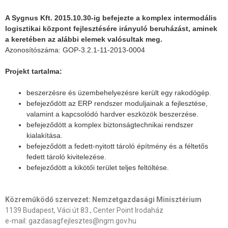
A Sygnus Kft. 2015.10.30-ig befejezte a komplex intermodális
logisztikai központ fejlesztésére irányuló beruházást, aminek
a keretében az alábbi elemek valósultak meg.
Azonosítószáma: GOP-3.2.1-11-2013-0004
Projekt tartalma:
beszerzésre és üzembehelyezésre került egy rakodógép.
befejeződött az ERP rendszer moduljainak a fejlesztése,
valamint a kapcsolódó hardver eszközök beszerzése.
befejeződött a komplex biztonságtechnikai rendszer
kialakítása.
befejeződött a fedett-nyitott tároló építmény és a féltetős
fedett tároló kivitelezése.
befejeződött a kikötői terület teljes feltöltése.
Közreműködő szervezet: Nemzetgazdasági Minisztérium
1139 Budapest, Váci út 83., Center Point Irodaház
e-mail: gazdasagfejlesztes@ngm.gov.hu