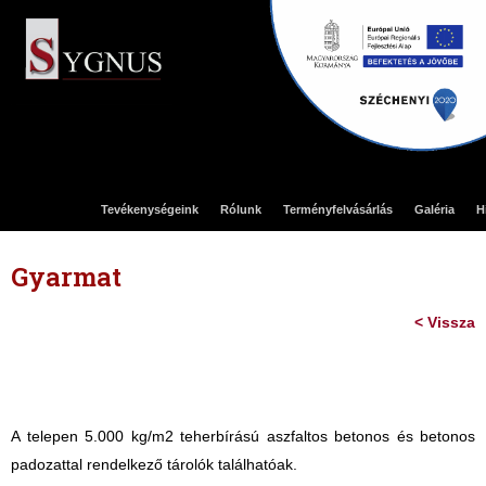
Tevékenységeink
Rólunk
Terményfelvásárlás
Galéria
H
Gyarmat
< Vissza
A telepen 5.000 kg/m2 teherbírású aszfaltos betonos és betonos
padozattal rendelkező tárolók találhatóak.