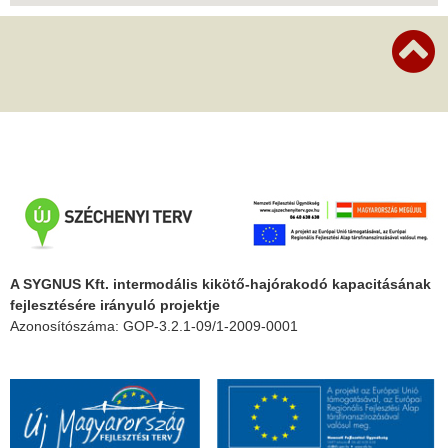
A SYGNUS Kft. intermodális kikötő-hajórakodó kapacitásának
fejlesztésére irányuló projektje
Azonosítószáma: GOP-3.2.1-09/1-2009-0001