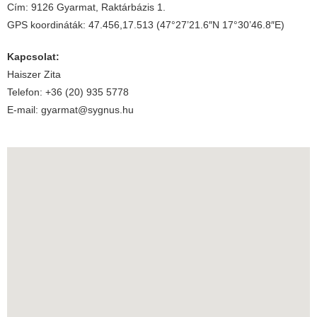
Cím: 9126 Gyarmat, Raktárbázis 1.
GPS koordináták: 47.456,17.513 (47°27’21.6″N 17°30’46.8″E)
Kapcsolat:
Haiszer Zita
Telefon: +36 (20) 935 5778
E-mail: gyarmat@sygnus.hu