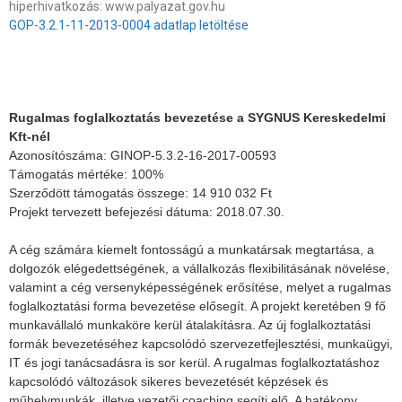
hiperhivatkozás: www.palyazat.gov.hu
GOP-3.2.1-11-2013-0004 adatlap letöltése
Rugalmas foglalkoztatás bevezetése a SYGNUS Kereskedelmi
Kft-nél
Azonosítószáma: GINOP-5.3.2-16-2017-00593
Támogatás mértéke: 100%
Szerződött támogatás összege: 14 910 032 Ft
Projekt tervezett befejezési dátuma: 2018.07.30.
A cég számára kiemelt fontosságú a munkatársak megtartása, a
dolgozók elégedettségének, a vállalkozás flexibilitásának növelése,
valamint a cég versenyképességének erősítése, melyet a rugalmas
foglalkoztatási forma bevezetése elősegít. A projekt keretében 9 fő
munkavállaló munkaköre kerül átalakításra. Az új foglalkoztatási
formák bevezetéséhez kapcsolódó szervezetfejlesztési, munkaügyi,
IT és jogi tanácsadásra is sor kerül. A rugalmas foglalkoztatáshoz
kapcsolódó változások sikeres bevezetését képzések és
műhelymunkák, illetve vezetői coaching segíti elő. A hatékony