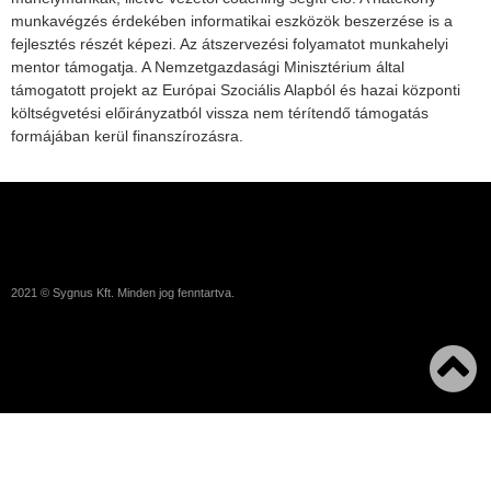
munkavégzés érdekében informatikai eszközök beszerzése is a
fejlesztés részét képezi. Az átszervezési folyamatot munkahelyi
mentor támogatja. A Nemzetgazdasági Minisztérium által
támogatott projekt az Európai Szociális Alapból és hazai központi
költségvetési előirányzatból vissza nem térítendő támogatás
formájában kerül finanszírozásra.
2021 © Sygnus Kft. Minden jog fenntartva.