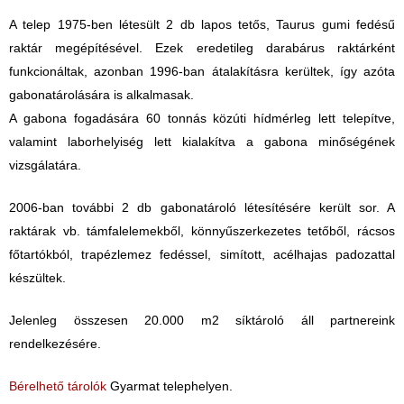
A telep 1975-ben létesült 2 db lapos tetős, Taurus gumi fedésű
raktár megépítésével. Ezek eredetileg darabárus raktárként
funkcionáltak, azonban 1996-ban átalakításra kerültek, így azóta
gabonatárolására is alkalmasak.
A gabona fogadására 60 tonnás közúti hídmérleg lett telepítve,
valamint laborhelyiség lett kialakítva a gabona minőségének
vizsgálatára.
2006-ban további 2 db gabonatároló létesítésére került sor. A
raktárak vb. támfalelemekből, könnyűszerkezetes tetőből, rácsos
főtartókból, trapézlemez fedéssel, simított, acélhajas padozattal
készültek.
Jelenleg összesen 20.000 m2 síktároló áll partnereink
rendelkezésére.
Bérelhető tárolók
Gyarmat telephelyen.