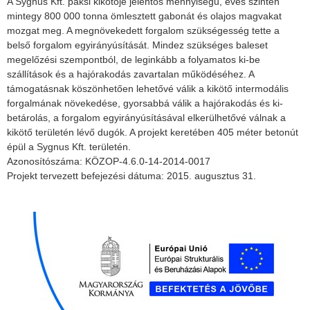
A Sygnus Kft. paksi kikötője jelentős mennyiségű, éves szinten
mintegy 800 000 tonna ömlesztett gabonát és olajos magvakat
mozgat meg. A megnövekedett forgalom szükségesség tette a
belső forgalom egyirányúsítását. Mindez szükséges baleset
megelőzési szempontból, de leginkább a folyamatos ki-be
szállítások és a hajórakodás zavartalan működéséhez. A
támogatásnak köszönhetően lehetővé válik a kikötő intermodális
forgalmának növekedése, gyorsabbá válik a hajórakodás és ki-
betárolás, a forgalom egyirányúsításával elkerülhetővé válnak a
kikötő területén lévő dugók. A projekt keretében 405 méter betonút
épül a Sygnus Kft. területén.
Azonosítószáma: KÖZOP-4.6.0-14-2014-0017
Projekt tervezett befejezési dátuma: 2015. augusztus 31.