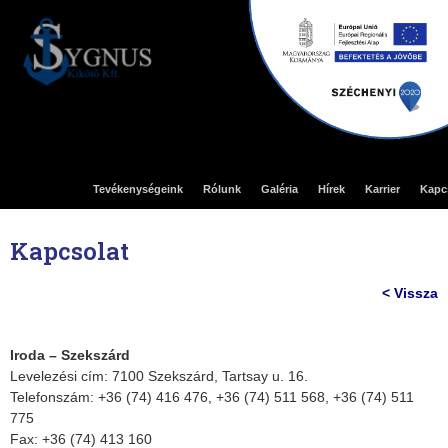
Tevékenységeink
Rólunk
Galéria
Hírek
Karrier
Kapc
Kapcsolat
< Vissza
Iroda – Szekszárd
Levelezési cím: 7100 Szekszárd, Tartsay u. 16.
Telefonszám: +36 (74) 416 476, +36 (74) 511 568, +36 (74) 511
775
Fax: +36 (74) 413 160