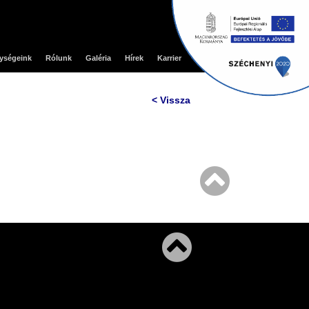
ységeink
Rólunk
Galéria
Hírek
Karrier
Kapcsolat
< Vissza