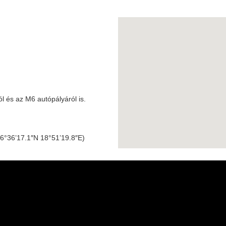
l és az M6 autópályáról is.
6°36’17.1″N 18°51’19.8″E)