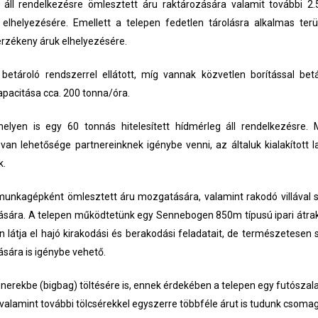
 áll rendelkezésre ömlesztett áru raktározására valamit további 2
u elhelyezésére. Emellett a telepen fedetlen tárolásra alkalmas terü
 érzékeny áruk elhelyezésére.
etároló rendszerrel ellátott, míg vannak közvetlen borítással bet
kapacitása cca. 200 tonna/óra.
elyen is egy 60 tonnás hitelesített hídmérleg áll rendelkezésre. 
van lehetősége partnereinknek igénybe venni, az általuk kialakított 
k.
munkagépként ömlesztett áru mozgatására, valamint rakodó villával 
dására. A telepen működtetünk egy Sennebogen 850m típusú ipari átr
n látja el hajó kirakodási és berakodási feladatait, de természetesen
ására is igénybe vehető.
nerekbe (bigbag) töltésére is, ennek érdekében a telepen egy futószal
alamint további tölcsérekkel egyszerre többféle árut is tudunk csomag