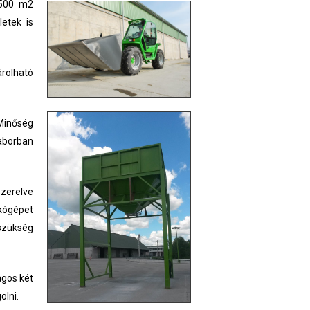
.500 m2
letek is
árolható
Minőség
laborban
szerelve
akógépet
 szükség
agos két
olni.