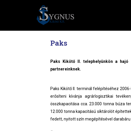
Paks
Paks Kikötő II. telephelyünkön a hajó
partnereinknek.
Paks Kikötő II. terminál felépítéséhez 200
erősíteni kívánja agrárlogisztikai tevéke
összkapacitása cca. 23.000 tonna búza te
12.000 tonna kapacitású síktárolót épített
fedett, nyitott szín megépítésével darabáru 