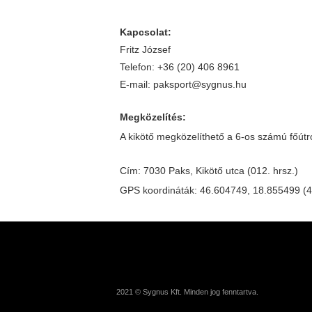
Kapcsolat:
Fritz József
Telefon: +36 (20) 406 8961
E-mail: paksport@sygnus.hu
Megközelítés:
A kikötő megközelíthető a 6-os számú főútró
Cím: 7030 Paks, Kikötő utca (012. hrsz.)
GPS koordináták: 46.604749, 18.855499 (4
2021 © Sygnus Kft. Minden jog fenntartva.