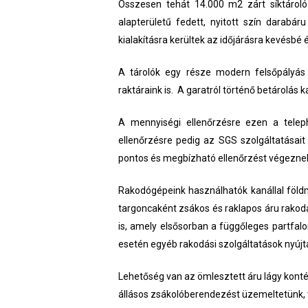
Összesen tehát 14.000 m2 zárt síktároló
alapterületű fedett, nyitott szín darabár
kialakításra kerültek az időjárásra kevésbé
A tárolók egy része modern felsőpályás b
raktáraink is. A garatról történő betárolás 
A mennyiségi ellenőrzésre ezen a teleph
ellenőrzésre pedig az SGS szolgáltatásait 
pontos és megbízható ellenőrzést végezne
Rakodógépeink használhatók kanállal föld
targoncaként zsákos és raklapos áru rako
is, amely elsősorban a függőleges partfalo
esetén egyéb rakodási szolgáltatások nyújt
Lehetőség van az ömlesztett áru lágy konté
állásos zsákolóberendezést üzemeltetünk, v