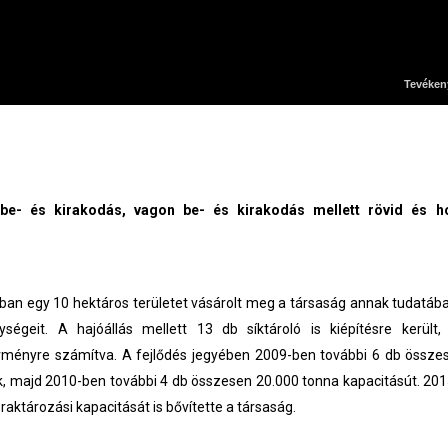
Tevéken
 be- és kirakodás, vagon be- és kirakodás mellett rövid és h
6-ban egy 10 hektáros területet vásárolt meg a társaság annak tudatáb
nységeit. A hajóállás mellett 13 db síktároló is kiépítésre került
rményre számítva. A fejlődés jegyében 2009-ben további 6 db össze
ek, majd 2010-ben további 4 db összesen 20.000 tonna kapacitásút. 20
raktározási kapacitását is bővítette a társaság.