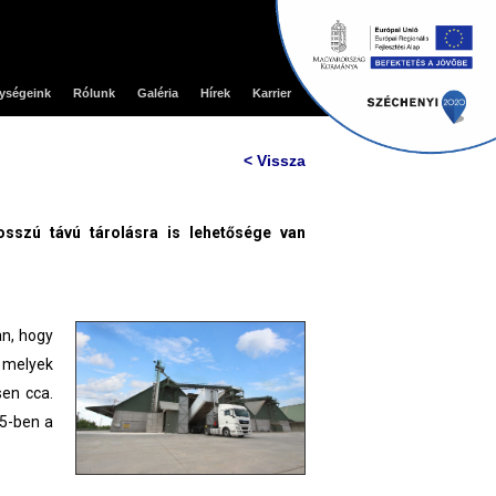
ységeink
Rólunk
Galéria
Hírek
Karrier
Kapcsolat
< Vissza
osszú távú tárolásra is lehetősége van
an, hogy
, melyek
sen cca.
15-ben a