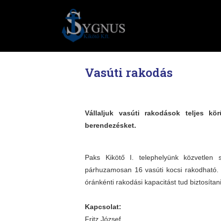
Vasúti rakodás
Vállaljuk vasúti rakodások teljes kö
berendezésket.
Paks Kikötő I. telephelyünk közvetlen
párhuzamosan 16 vasúti kocsi rakodható.
óránkénti rakodási kapacitást tud biztosítani
Kapcsolat:
Fritz József