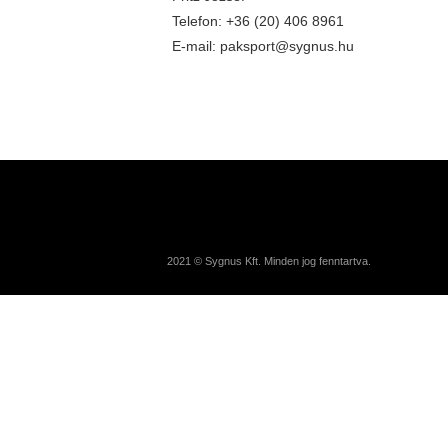
Telefon: +36 (20) 406 8961
E-mail: paksport@sygnus.hu
2021 © Sygnus Kft. Minden jog fenntartva.