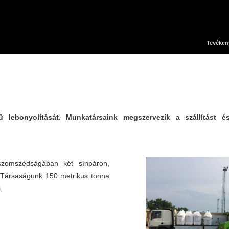
Tevéken
rű lebonyolítását. Munkatársaink megszervezik a szállítást 
 szomszédságában két sínpáron,
 Társaságunk 150 metrikus tonna
.