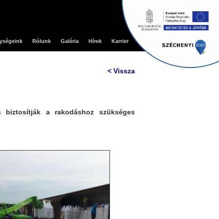
ységeink
Rólunk
Galéria
Hírek
Karrier
Kapcsolat
< Vissza
és biztosítják a rakodáshoz szükséges